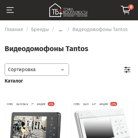
0
Главная
Бренды
...
Видеодомофоны Tantos
Видеодомофоны Tantos
Каталог
CVBS
2в/п+2в/к
7"
АКЦИЯ
-25%
CVBS
2в/п
4.3"
АКЦИЯ
-25%