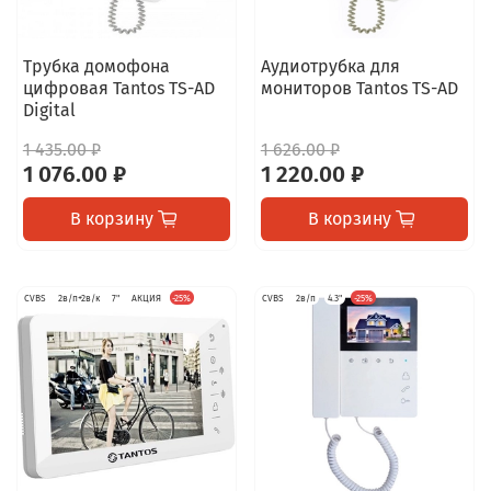
Трубка домофона
Аудиотрубка для
цифровая Tantos TS-AD
мониторов Tantos TS-AD
Digital
1 435.00 ₽
1 626.00 ₽
1 076.00 ₽
1 220.00 ₽
В корзину
В корзину
CVBS
2в/п+2в/к
7"
АКЦИЯ
-25%
CVBS
2в/п
4.3"
-25%