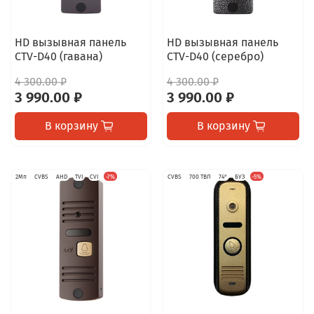
HD вызывная панель
HD вызывная панель
CTV-D40 (гавана)
CTV-D40 (серебро)
4 300.00 ₽
4 300.00 ₽
3 990.00 ₽
3 990.00 ₽
В корзину
В корзину
2Мп
CVBS
AHD
TVI
CVI
-7%
CVBS
700 ТВЛ
74°
БУЗ
-5%