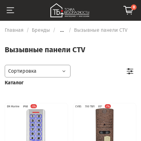
0
Главная
Бренды
...
Вызывные панели CTV
Вызывные панели CTV
Каталог
EM Marine
IP68
-5%
CVBS
700 ТВЛ
85°
-7%