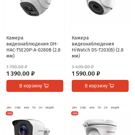
Камера
Камера
видеонаблюдения DH-
видеонаблюдения
HAC-T5E20P-A-0280B (2.8
HiWatch DS-T203(B) (2.8
мм)
мм)
1 790.00 ₽
3 490.00 ₽
1 390.00 ₽
1 590.00 ₽
В корзину
В корзину
2Мп
CVBS
AHD
TVI
CVI
АКЦИЯ
2Мп
CVBS
AHD
TVI
CVI
АКЦИЯ
-54%
-54%