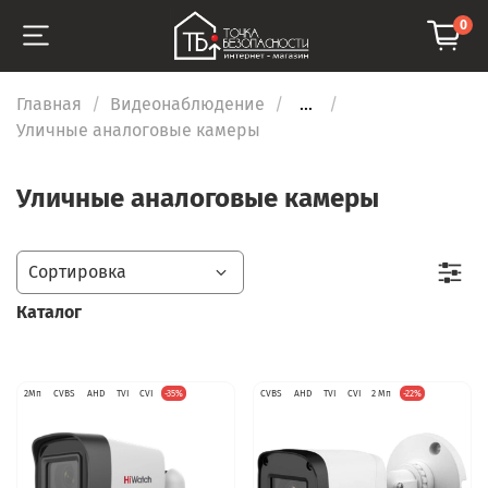
0
Главная
Видеонаблюдение
...
Уличные аналоговые камеры
Уличные аналоговые камеры
Каталог
2Мп
CVBS
AHD
TVI
CVI
-35%
CVBS
AHD
TVI
CVI
2 Мп
-22%