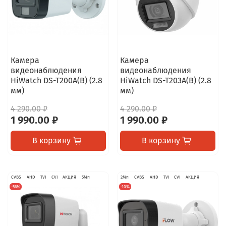
Камера
Камера
видеонаблюдения
видеонаблюдения
HiWatch DS-T200A(B) (2.8
HiWatch DS-T203A(B) (2.8
мм)
мм)
4 290.00 ₽
4 290.00 ₽
1 990.00 ₽
1 990.00 ₽
В корзину
В корзину
CVBS
AHD
TVI
CVI
АКЦИЯ
5Мп
2Мп
CVBS
AHD
TVI
CVI
АКЦИЯ
-56%
-10%