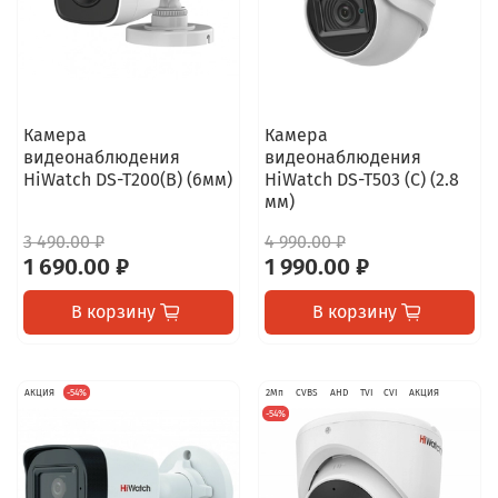
Камера
Камера
видеонаблюдения
видеонаблюдения
HiWatch DS-T200(B) (6мм)
HiWatch DS-T503 (C) (2.8
мм)
3 490.00 ₽
4 990.00 ₽
1 690.00 ₽
1 990.00 ₽
В корзину
В корзину
АКЦИЯ
-54%
2Мп
CVBS
AHD
TVI
CVI
АКЦИЯ
-54%