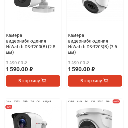
Камера
Камера
видеонаблюдения
видеонаблюдения
HiWatch DS-T200(B) (2.8
HiWatch DS-T203(B) (3.6
мм)
мм)
3 490.00 ₽
3 490.00 ₽
1 590.00 ₽
1 590.00 ₽
В корзину
В корзину
2Мп
CVBS
AHD
TVI
CVI
АКЦИЯ
CVBS
AHD
TVI
CVI
SALE
5Мп
-60%
-52%