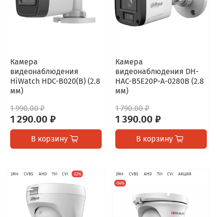
Камера
Камера
видеонаблюдения
видеонаблюдения DH-
HiWatch HDC-B020(B) (2.8
HAC-B5E20P-A-0280B (2.8
мм)
мм)
1 990.00 ₽
1 790.00 ₽
1 290.00 ₽
1 390.00 ₽
В корзину
В корзину
2Мп
CVBS
AHD
TVI
CVI
-22%
2Мп
CVBS
AHD
TVI
CVI
АКЦИЯ
-54%