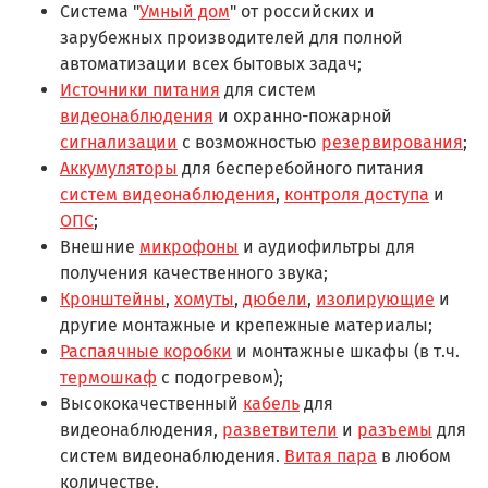
Система "
Умный дом
" от российских и
зарубежных производителей для полной
автоматизации всех бытовых задач;
Источники питания
для систем
видеонаблюдения
и охранно-пожарной
сигнализации
с возможностью
резервирования
;
Аккумуляторы
для бесперебойного питания
систем видеонаблюдения
,
контроля доступа
и
ОПС
;
Внешние
микрофоны
и аудиофильтры для
получения качественного звука;
Кронштейны
,
хомуты
,
дюбели
,
изолирующие
и
другие монтажные и крепежные материалы;
Распаячные коробки
и монтажные шкафы (в т.ч.
термошкаф
с подогревом);
Высококачественный
кабель
для
видеонаблюдения,
разветвители
и
разъемы
для
систем видеонаблюдения.
Витая пара
в любом
количестве.