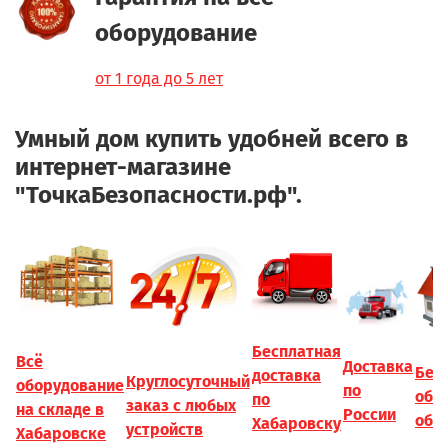
оборудование
от 1 года до 5 лет
Умный дом купить удобней всего в
интернет-магазине
"ТочкаБезопасности.рф".
Бесплатная
Всё
Доставка
Бес
доставка
Круглосуточный
оборудование
по
обс
по
заказ с любых
на складе в
России
объ
Хабаровску
устройств
Хабаровске