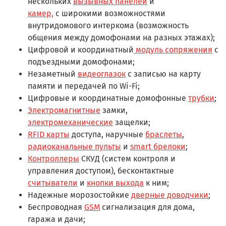
нескольких
вызывных панелей
и
камер,
с широкими возможностями
внутридомового интеркома (возможность
общения между домофонами на разных этажах);
Цифровой и координатный
модуль сопряжения
с
подъездными домофонами;
Незаметный
видеоглазок
с записью на карту
памяти и передачей по Wi-Fi;
Цифровые и координатные домофонные
трубки
;
Электромагнитные
замки,
электромеханические
защелки;
RFID карты
доступа, наручные
браслеты
,
радиоканальные пульты
и
smart брелоки
;
Контроллеры
СКУД (систем контроля и
управления доступом), бесконтактные
считыватели
и
кнопки выхода
к ним;
Надежные морозостойкие
дверные доводчики
;
Беспроводная
GSM
сигнализация для дома,
гаража и дачи;