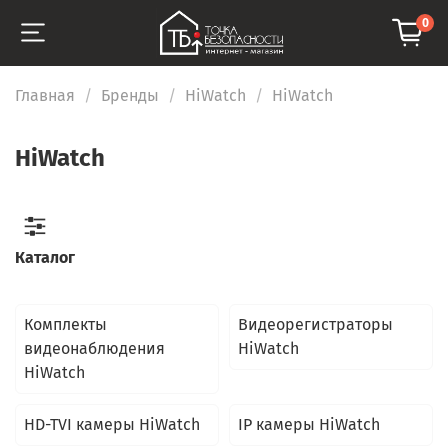
0
Главная
Бренды
HiWatch
HiWatch
HiWatch
Каталог
Комплекты
Видеорегистраторы
видеонаблюдения
HiWatch
HiWatch
HD-TVI камеры HiWatch
IP камеры HiWatch