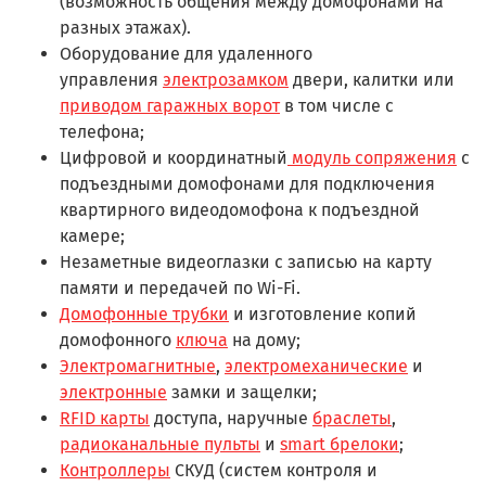
(возможность общения между домофонами на
разных этажах).
Оборудование для удаленного
управления
электрозамком
двери, калитки или
приводом гаражных ворот
в том числе с
телефона;
Цифровой и координатный
модуль сопряжения
с
подъездными домофонами для подключения
квартирного видеодомофона к подъездной
камере;
Незаметные видеоглазки с записью на карту
памяти и передачей по Wi-Fi.
Домофонные трубки
и изготовление копий
домофонного
ключа
на дому;
Электромагнитные
,
электромеханические
и
электронные
замки и защелки;
RFID карты
доступа, наручные
браслеты
,
радиоканальные пульты
и
smart брелоки
;
Контроллеры
СКУД (систем контроля и